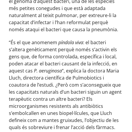
el genoma d’aquest bacteri, una de les espècies
més petites conegudes i que està adaptada
naturalment al teixit pulmonar, per extreure-li la
capacitat d’infectar i l’han reformulat perquè
només ataqui el bacteri que causa la pneumònia.
“És el que anomenem
píndola viva
: el bacteri
s’altera genèticament perquè només s’activin els
gens que, de forma controlada, específica i local,
poden atacar el bacteri causant de la infecció, en
aquest cas
P. aeruginosa
“, explica la doctora Maria
Lluch, directora científica de Pulmobiotics i
coautora de l’estudi. ¿Però com s’aconsegueix que
les capacitats naturals d’un bacteri siguin un agent
terapèutic contra un altre bacteri? Els
microorganismes resistents als antibiòtics
s’embolcallen en unes biopel·lícules, que Lluch
defineix com a mantes gruixudes, l’objectiu de les
quals és sobreviure i frenar l’acció dels fàrmacs.