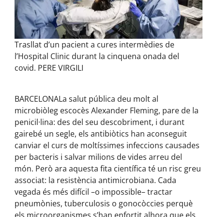
Trasllat d’un pacient a cures intermèdies de
l’Hospital Clinic durant la cinquena onada del
covid.
PERE VIRGILI
BARCELONA
La salut pública deu molt al
microbiòleg escocès Alexander Fleming, pare de la
penicil·lina: des del seu descobriment, i durant
gairebé un segle, els antibiòtics han aconseguit
canviar el curs de moltíssimes infeccions causades
per bacteris i salvar milions de vides arreu del
món. Però ara aquesta fita científica té un risc greu
associat: la resistència antimicrobiana. Cada
vegada és més difícil –o impossible– tractar
pneumònies, tuberculosis o gonocòccies perquè
els microorganismes s’han enfortit alhora que els