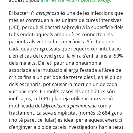
aquest dijous
a la revista
Nature Biotechnology
.
El bacteri
P. aeruginosa
és una de les infeccions que
més es contrauen a les unitats de cures intensives
(UCI), perquè el bacteri sobreviu a la superfície dels
tubs endotraqueals amb què es connecten els
pacients als ventiladors mecànics. Afecta un de
cada quatre ingressats que requereixen intubació
i, en el cas del covid greu, la xifra s’enfila fins al 50%
dels malalts. De fet, patir una pneumònia
associada a la intubació allarga l’estada a l’àrea de
crítics fins a un període de tretze dies i, en el pitjor
dels escenaris, pot causar la mort en un de cada
vuit pacients. En molts casos els antibiòtics són
ineficaços, i el CRG planteja utilitzar una versió
modificada del
Mycoplasma pneumoniae
com a
tractament. La seva simplicitat (només té 684 gens
i no té paret cel·lular) és ideal per a aquest exercici
d’enginyeria biològica: els investigadors han alterat