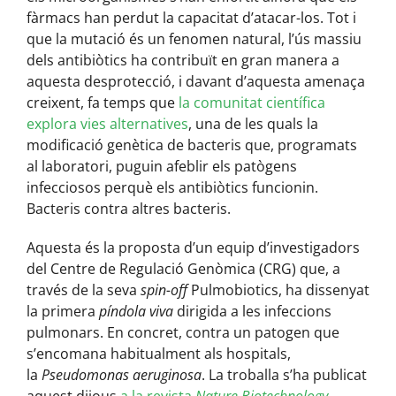
fàrmacs han perdut la capacitat d’atacar-los. Tot i
que la mutació és un fenomen natural, l’ús massiu
dels antibiòtics ha contribuït en gran manera a
aquesta desprotecció, i davant d’aquesta amenaça
creixent, fa temps que
la comunitat científica
explora vies alternatives
, una de les quals la
modificació genètica de bacteris que, programats
al laboratori, puguin afeblir els patògens
infecciosos perquè els antibiòtics funcionin.
Bacteris contra altres bacteris.
Aquesta és la proposta d’un equip d’investigadors
del Centre de Regulació Genòmica (CRG) que, a
través de la seva
spin-off
Pulmobiotics, ha dissenyat
la primera
píndola viva
dirigida a les infeccions
pulmonars. En concret, contra un patogen que
s’encomana habitualment als hospitals,
la
Pseudomonas aeruginosa
. La troballa s’ha publicat