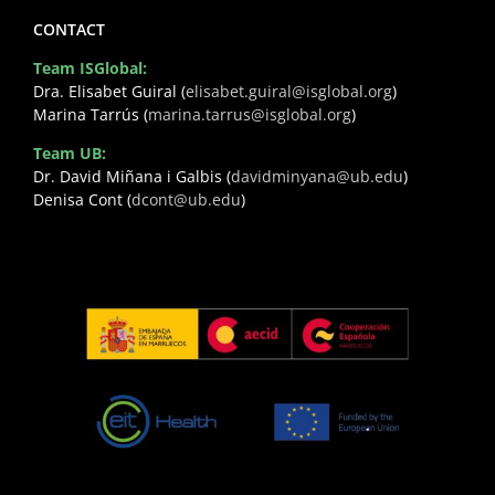
CONTACT
Team ISGlobal:
Dra. Elisabet Guiral (
elisabet.guiral@isglobal.org
)
Marina Tarrús (
marina.tarrus@isglobal.org
)
Team UB:
Dr. David Miñana i Galbis (
davidminyana@ub.edu
)
Denisa Cont (
dcont@ub.edu
)