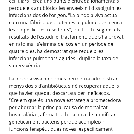
cel·lulars i crea uns punts d’entrada fonamentals
perquè els antibiòtics les envaeixin i dissolguin les
infeccions des de l’origen. “La píndola viva actua
com una fàbrica de proteïnes al pulmó que trenca
les biopel·lícules resistents”, diu Lluch. Segons els
resultats de l’estudi, el tractament, que s’ha provat
en ratolins i s’elimina del cos en un període de
quatre dies, ha demostrat que redueix les
infeccions pulmonars agudes i duplica la taxa de
supervivència.
La píndola viva no només permetria administrar
menys dosis d’antibiòtics, sinó recuperar aquells
que havien quedat descartats per ineficaços.
“Creiem que és una nova estratègia prometedora
per abordar la principal causa de mortalitat
hospitalària”, afirma Lluch. La idea de modificar
genèticament bacteris perquè acompleixin
funcions terapèutiques noves, específicament