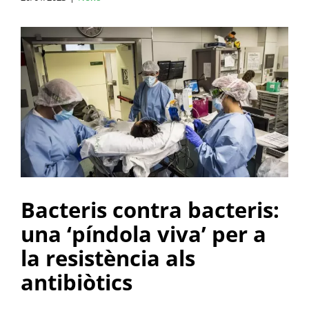
View
Larger
Image
Bacteris contra bacteris:
una ‘píndola viva’ per a
la resistència als
antibiòtics