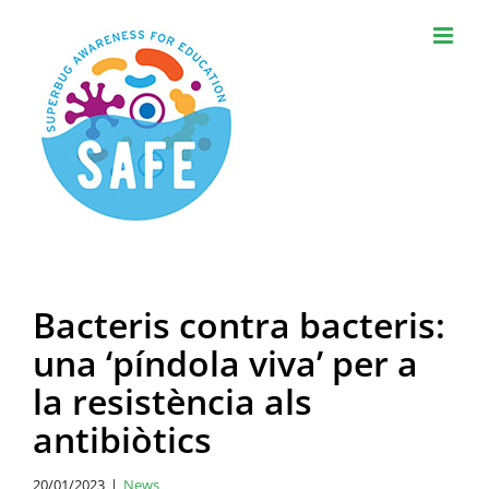
Skip
to
content
Bacteris contra bacteris:
una ‘píndola viva’ per a
la resistència als
antibiòtics
20/01/2023
|
News