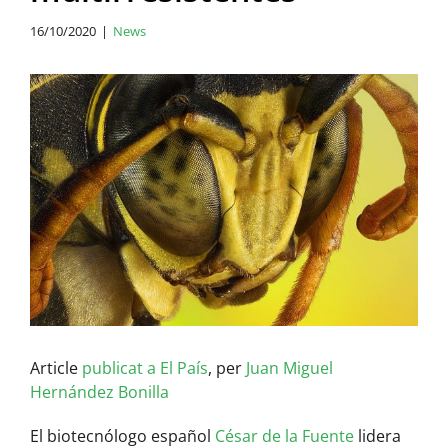
16/10/2020
|
News
View
Larger
Image
Article
publicat a El País
, per
Juan Miguel
Hernández Bonilla
El biotecnólogo español
César de la Fuente
lidera