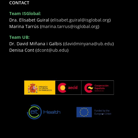
CONTACT
Team ISGlobal:
Dra. Elisabet Guiral (
elisabet.guiral@isglobal.org
)
Marina Tarrús (
marina.tarrus@isglobal.org
)
Team UB:
Dr. David Miñana i Galbis (
davidminyana@ub.edu
)
Denisa Cont (
dcont@ub.edu
)