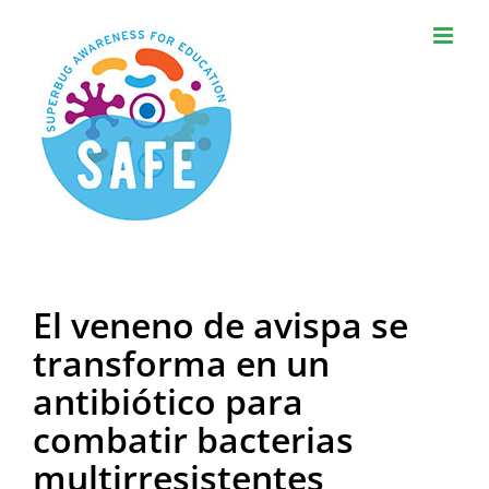
Skip
to
content
El veneno de avispa se
transforma en un
antibiótico para
combatir bacterias
multirresistentes