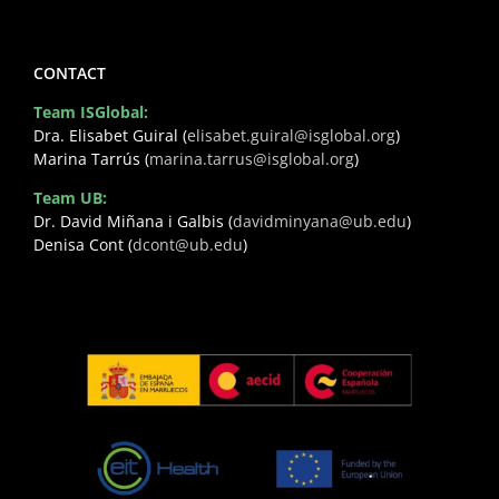
CONTACT
Team ISGlobal:
Dra. Elisabet Guiral (
elisabet.guiral@isglobal.org
)
Marina Tarrús (
marina.tarrus@isglobal.org
)
Team UB:
Dr. David Miñana i Galbis (
davidminyana@ub.edu
)
Denisa Cont (
dcont@ub.edu
)