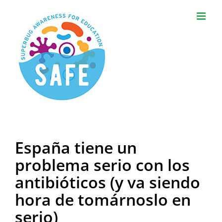
Skip
to
content
España tiene un
problema serio con los
antibióticos (y va siendo
hora de tomárnoslo en
serio)