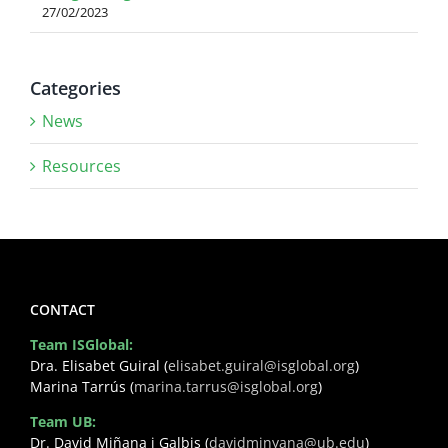
27/02/2023
Categories
News
Resources
CONTACT
Team ISGlobal:
Dra. Elisabet Guiral (
elisabet.guiral@isglobal.org
)
Marina Tarrús (
marina.tarrus@isglobal.org
)
Team UB:
Dr. David Miñana i Galbis (
davidminyana@ub.edu
)