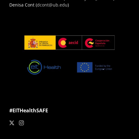
Denisa Cont (
dcont@ub.edu
)
#EITHealthSAFE