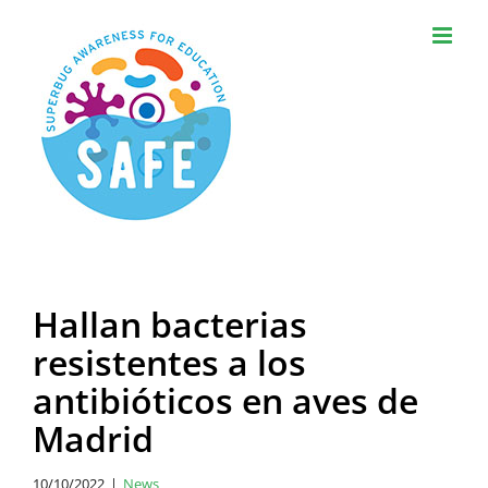
Skip
to
content
Hallan bacterias
resistentes a los
antibióticos en aves de
Madrid
10/10/2022
|
News