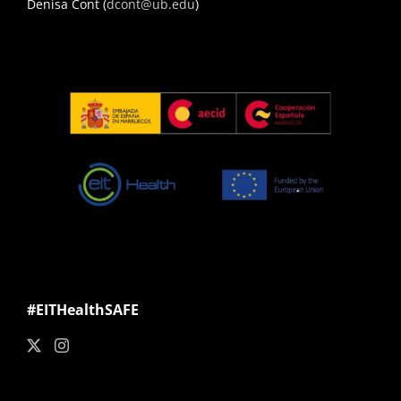
Denisa Cont (
dcont@ub.edu
)
#EITHealthSAFE