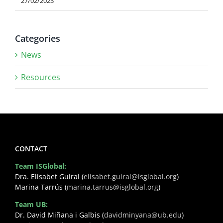
27/02/2023
Categories
News
Resources
CONTACT
Team ISGlobal:
Dra. Elisabet Guiral (
elisabet.guiral@isglobal.org
)
Marina Tarrús (
marina.tarrus@isglobal.org
)
Team UB:
Dr. David Miñana i Galbis (
davidminyana@ub.edu
)