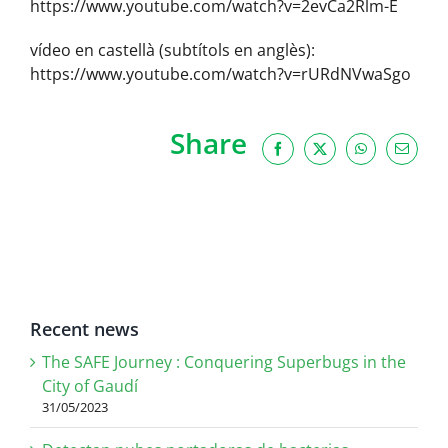
https://www.youtube.com/watch?v=2evCa2Rlm-E
vídeo en castellà (subtítols en anglès):
https://www.youtube.com/watch?v=rURdNVwaSgo
Share
Facebook
X
WhatsApp
Email
Recent news
The SAFE Journey : Conquering Superbugs in the
City of Gaudí
31/05/2023