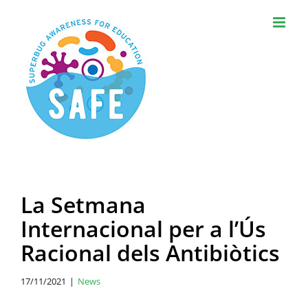
Skip
to
content
La Setmana
Internacional per a l’Ús
Racional dels Antibiòtics
17/11/2021
|
News