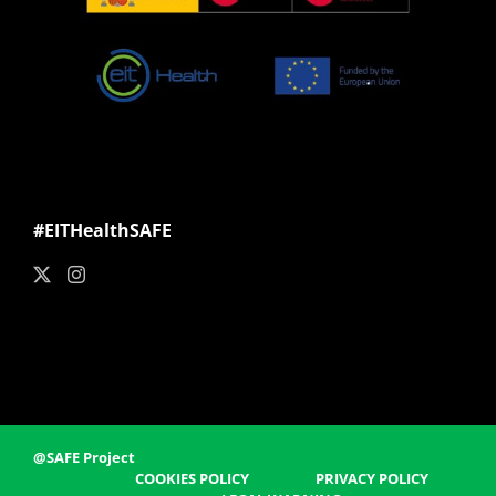
#EITHealthSAFE
@SAFE Project
COOKIES POLICY
PRIVACY POLICY