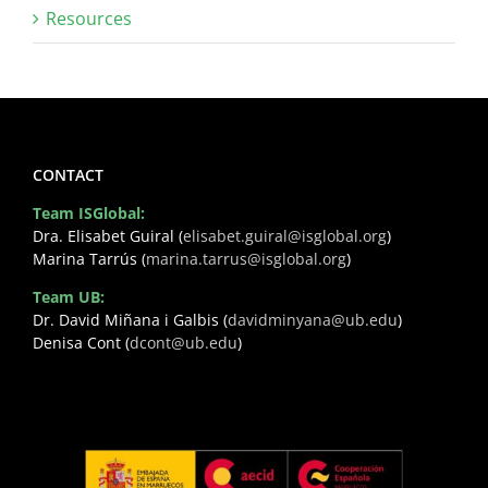
Resources
CONTACT
Team ISGlobal:
Dra. Elisabet Guiral (
elisabet.guiral@isglobal.org
)
Marina Tarrús (
marina.tarrus@isglobal.org
)
Team UB:
Dr. David Miñana i Galbis (
davidminyana@ub.edu
)
Denisa Cont (
dcont@ub.edu
)