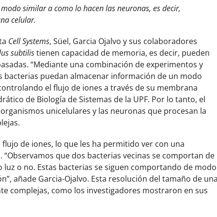
modo similar a como lo hacen las neuronas, es decir,
na celular.
sta
Cell Systems
, Süel, Garcia Ojalvo y sus colaboradores
lus subtilis
tienen capacidad de memoria, es decir, pueden
pasadas. “Mediante una combinación de experimentos y
 bacterias puedan almacenar información de un modo
 controlando el flujo de iones a través de su membrana
edrático de Biología de Sistemas de la UPF. Por lo tanto, el
 organismos unicelulares y las neuronas que procesan la
ejas.
e flujo de iones, lo que les ha permitido ver con una
ia. “Observamos que dos bacterias vecinas se comportan de
o luz o no. Estas bacterias se siguen comportando de modo
ón”, añade Garcia-Ojalvo. Esta resolución del tamaño de un
te complejas, como los investigadores mostraron en sus