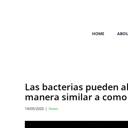
Skip
to
content
HOME
ABO
Las bacterias pueden 
manera similar a como
19/05/2020
|
News
View