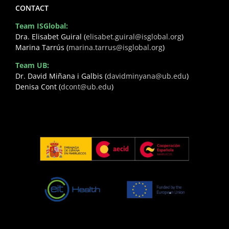
CONTACT
Team ISGlobal:
Dra. Elisabet Guiral (
elisabet.guiral@isglobal.org
)
Marina Tarrús (
marina.tarrus@isglobal.org
)
Team UB:
Dr. David Miñana i Galbis (
davidminyana@ub.edu
)
Denisa Cont (
dcont@ub.edu
)