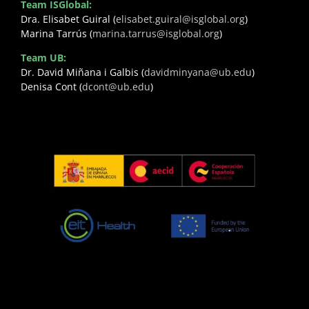
Team ISGlobal:
Dra. Elisabet Guiral (
elisabet.guiral@isglobal.org
)
Marina Tarrús (
marina.tarrus@isglobal.org
)
Team UB:
Dr. David Miñana i Galbis (
davidminyana@ub.edu
)
Denisa Cont (
dcont@ub.edu
)