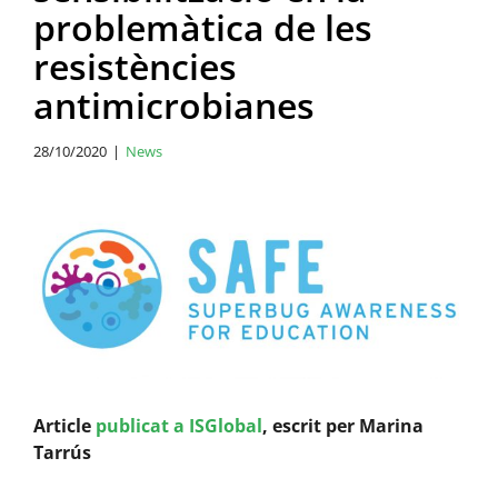
problemàtica de les
resistències
antimicrobianes
28/10/2020
|
News
View
Larger
Image
Article
publicat a ISGlobal
, escrit per Marina
Tarrús