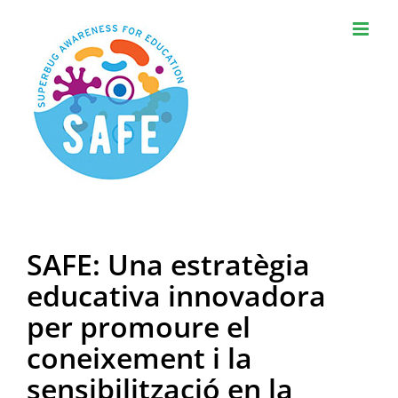
Skip
to
content
SAFE: Una estratègia
educativa innovadora
per promoure el
coneixement i la
sensibilització en la