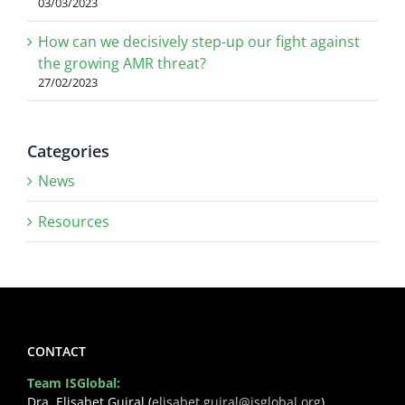
03/03/2023
How can we decisively step-up our fight against
the growing AMR threat?
27/02/2023
Categories
News
Resources
CONTACT
Team ISGlobal:
Dra. Elisabet Guiral (
elisabet.guiral@isglobal.org
)