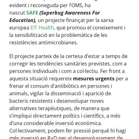
evident i reconeguda per l’OMS, ha
nascut
SAFE
(Superbug Awareness For
Education),
un projecte finançat per la xarxa
europea
EIT Health
, que promou el coneixement i
la sensibilització en la problemàtica de les
resistències antimicrobianes.
El projecte parteix de la certesa d’estar a temps de
corregir les tendències sanitàries previstes, com a
persones individuals i com a col·lectiu. Fer front a
aquesta situació requereix
mesures urgents
per a
frenar el consum d’antibiòtics en persones i
animals, vigilar la disseminació i aparició de
bacteris resistents i desenvolupar noves
alternatives terapèutiques, de manera que
s’impliqui directament polítics i científics, a més
d’una considerable inversió econòmica.
Col·lectivament, podem fer pressió perquè hi hagi
més inversió en R+D per al desenvolupament de