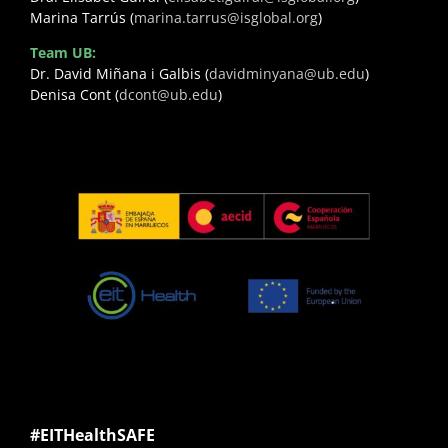
Marina Tarrús (
marina.tarrus@isglobal.org
)
Team UB:
Dr. David Miñana i Galbis (
davidminyana@ub.edu
)
Denisa Cont (
dcont@ub.edu
)
#EITHealthSAFE