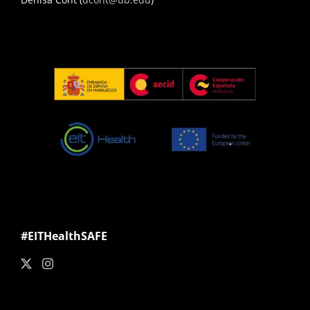
#EITHealthSAFE