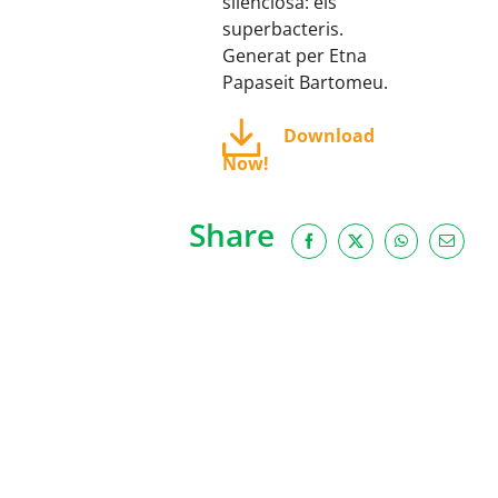
silenciosa: els
superbacteris.
Generat per Etna
Papaseit Bartomeu.
Download
Now!
Share
Facebook
X
WhatsApp
Email