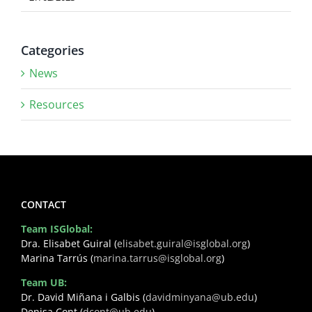
Categories
News
Resources
CONTACT
Team ISGlobal:
Dra. Elisabet Guiral (
elisabet.guiral@isglobal.org
)
Marina Tarrús (
marina.tarrus@isglobal.org
)
Team UB:
Dr. David Miñana i Galbis (
davidminyana@ub.edu
)
Denisa Cont (
dcont@ub.edu
)